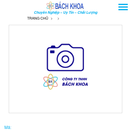
TRANG CHỦ
Chuyên Nghiệp – Uy Tín – Chất Lượng
GIỚI THIỆU
TRANG CHỦ
SẢN PHẨM
DỊCH VỤ
THÔNG TIN - SỰ KIỆN
HƯỚNG DẪN
LIÊN HỆ
TÌM KIẾM NÂNG CAO
Tên
sản
phẩm
Mã: