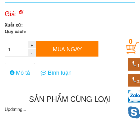
Quy
đ/
Giá:
cách
Xuất xứ:
Quy cách:
Giá:
0
+
0
MUA NGAY
đ
-
Mã
sản
Mô tả
Bình luận
phẩm
SẢN PHẨM CÙNG LOẠI
Updating...