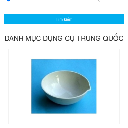
Quy
.
cách
Giá:
DANH MỤC DỤNG CỤ TRUNG QUỐC
0
đ
Mã
sản
phẩm