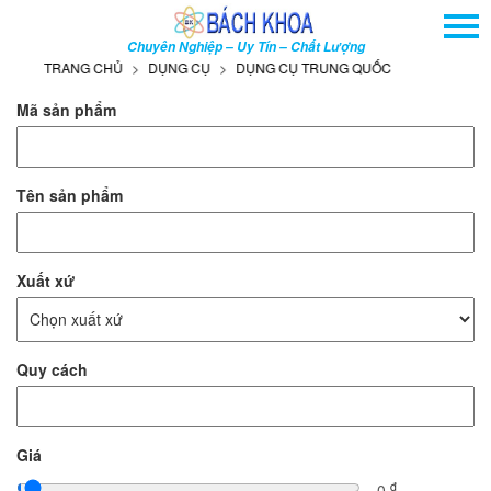
TRANG CHỦ
Chuyên Nghiệp – Uy Tín – Chất Lượng
GIỚI THIỆU
ỤNG CỤ
DỤNG CỤ TRUNG QUỐC
SẢN PHẨM
Mã sản phẩm
DỊCH VỤ
THÔNG TIN - SỰ KIỆN
Tên sản phẩm
HƯỚNG DẪN
LIÊN HỆ
Xuất xứ
TÌM KIẾM NÂNG CAO
Tên
Quy cách
sản
phẩm
Giá
đ
0