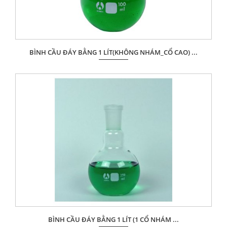
BÌNH CẦU ĐÁY BẰNG 1 LÍT(KHÔNG NHÁM_CỔ CAO) ...
Giá: Liên hệ
ĐẶT HÀNG
BÌNH CẦU ĐÁY BẰNG 1 LÍT (1 CỔ NHÁM ...