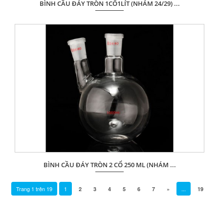
BÌNH CẦU ĐÁY TRÒN 1CỔ1LÍT (NHÁM 24/29) ...
Giá: Liên hệ
ĐẶT HÀNG
BÌNH CẦU ĐÁY TRÒN 2 CỔ 250 ML (NHÁM ...
Giá: Liên hệ
Trang
1
trên
19
1
...
2
3
4
5
6
7
»
19
ĐẶT HÀNG