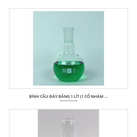
Giá: Liên hệ
ĐẶT HÀNG
BÌNH CẦU ĐÁY BẰNG 1 LÍT (1 CỔ NHÁM ...
Giá: Liên hệ
ĐẶT HÀNG