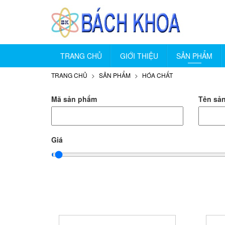
TRANG CHỦ
GIỚI THIỆU
SẢN PHẨM
TRANG CHỦ
SẢN PHẨM
HÓA CHẤT
Mã sản phẩm
Tên sả
Giá