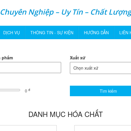
Chuyên Nghiệp – Uy Tín – Chất Lượn
DỊCH VỤ
THÔNG TIN - SỰ KIỆN
HƯỚNG DẪN
LIÊN 
n phẩm
Xuất xứ
.
đ
0
DANH MỤC HÓA CHẤT