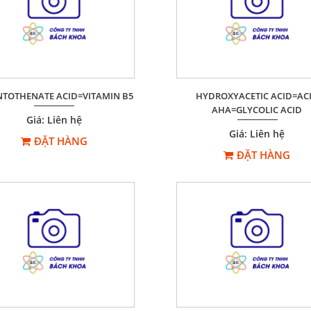
NTOTHENATE ACID=VITAMIN B5
HYDROXYACETIC ACID=AC
AHA=GLYCOLIC ACID
Giá: Liên hệ
Giá: Liên hệ
ĐẶT HÀNG
ĐẶT HÀNG