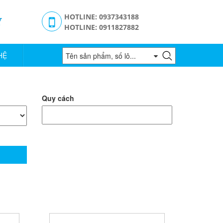
g
HOTLINE: 0937343188
HOTLINE: 0911827882
HỆ
Quy cách