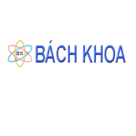
THÔNG TIN LIÊN HỆ
CÔNG TY CỔ PHẦN THIẾT BỊ - HÓA CHẤT BÁCH KHOA
140 Đường Tam Đảo, Phường 14 , Quận 10, Thành phố Hồ Chí Minh
0937343188 - 0911827882