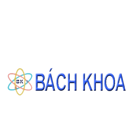
ỐNG LY TÂM NHỰA 15ML NẮP VẶN XANH (150CÁI/GÓI)
Giá: Liên hệ
ĐẶT HÀNG
THÔNG TIN LIÊN HỆ
CÔNG TY CỔ PHẦN THIẾT BỊ - HÓA CHẤT BÁCH KHOA
140 Đường Tam Đảo, Phường 14 , Quận 10, Thành phố Hồ Chí Minh
0937343188 - 0911827882