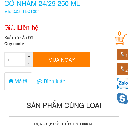
CỔ NHÁM 24/29 250 ML
Quy
Mã: DJSTTBCT004
cách
Giá:
Liên hệ
0
Giá:
Xuất xứ:
Ấn Độ
0
Quy cách:
đ
+
Mã
MUA NGAY
sản
-
phẩm
Mô tả
Bình luận
SẢN PHẨM CÙNG LOẠI
DỤNG CỤ: CỐC THỦY TINH 600 ML