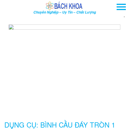
TRANG CHỦ
Chuyên Nghiệp – Uy Tín – Chất Lượng
GIỚI THIỆU
TRA
SẢN PHẨM
DỊCH VỤ
THÔNG TIN - SỰ KIỆN
HƯỚNG DẪN
LIÊN HỆ
TÌM KIẾM NÂNG CAO
Tên
sản
phẩm
DỤNG CỤ: BÌNH CẦU ĐÁY TRÒN 1