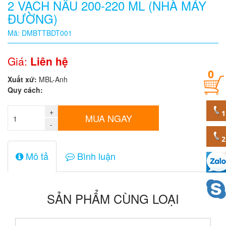
2 VẠCH NÂU 200-220 ML (NHÀ MÁY
ĐƯỜNG)
Quy
cách
Mã: DMBTTBDT001
Giá:
Liên hệ
Giá:
0
0
Xuất xứ:
MBL-Anh
đ
Quy cách:
Mã
sản
+
MUA NGAY
phẩm
-
Mô tả
Bình luận
SẢN PHẨM CÙNG LOẠI