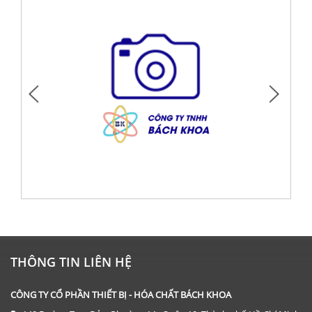
DỤNG CỤ: CỐC THỦY TINH 600 ML
Giá: Liên hệ
THÔNG TIN LIÊN HỆ
ĐẶT HÀNG
CÔNG TY CỔ PHẦN THIẾT BỊ - HÓA CHẤT BÁCH KHOA