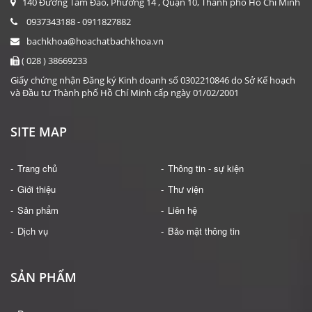
140 Đường Tam Đảo, Phường 14 , Quận 10, Thành phố Hồ Chí Minh
0937343188 - 0911827882
bachkhoa@hoachatbachkhoa.vn
( 028 ) 38669233
Giấy chứng nhận Đăng ký Kinh doanh số 0302210846 do Sở Kế hoạch
và Đầu tư Thành phố Hồ Chí Minh cấp ngày 01/02/2001
SITE MAP
Trang chủ
Thông tin - sự kiện
Giới thiệu
Thư viện
Sản phẩm
Liên hệ
Dịch vụ
Bảo mật thông tin
SẢN PHẨM