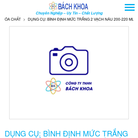
TRANG CHỦ
Chuyên Nghiệp – Uy Tín – Chất Lượng
GIỚI THIỆU
ÓA CHẤT
DỤNG CỤ: BÌNH ĐỊNH MỨC TRẮNG 2 VẠCH NÂU 200-220 ML (N
SẢN PHẨM
DỊCH VỤ
THÔNG TIN - SỰ KIỆN
HƯỚNG DẪN
LIÊN HỆ
TÌM KIẾM NÂNG CAO
Tên
sản
phẩm
DỤNG CỤ: BÌNH ĐỊNH MỨC TRẮNG