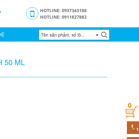
g
HOTLINE: 0937343188
HOTLINE: 0911827882
HỆ
 50 ML
0