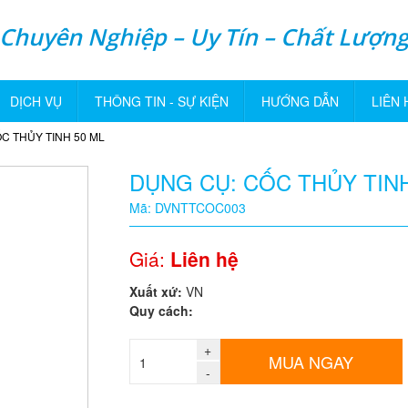
Chuyên Nghiệp – Uy Tín – Chất Lượn
DỊCH VỤ
THÔNG TIN - SỰ KIỆN
HƯỚNG DẪN
LIÊN 
C THỦY TINH 50 ML
DỤNG CỤ: CỐC THỦY TINH
Mã: DVNTTCOC003
Giá:
Liên hệ
Xuất xứ:
VN
Quy cách:
+
MUA NGAY
-