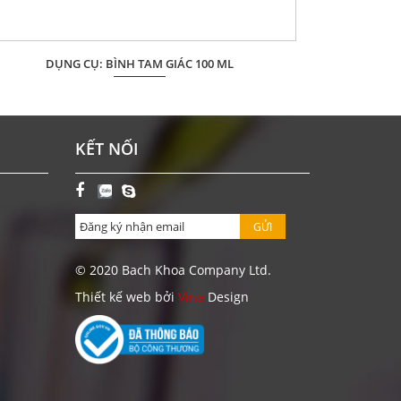
DỤNG CỤ: BÌNH TAM GIÁC 100 ML
DỤNG CỤ: BÌ
Giá: Liên hệ
ĐẶT HÀNG
KẾT NỐI
GỬI
© 2020 Bach Khoa Company Ltd.
Thiết kế web bởi
Vina
Design