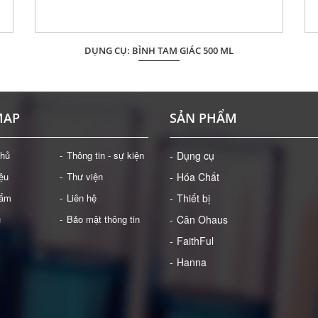
DỤNG CỤ: BÌNH TAM GIÁC 500 ML
Giá: Liên hệ
ĐẶT HÀNG
MAP
SẢN PHẨM
chủ
Thông tin - sự kiện
Dụng cụ
iệu
Thư viện
Hóa Chất
hẩm
Liên hệ
Thiết bị
ụ
Bảo mật thông tin
Cân Ohaus
FaithFul
Hanna