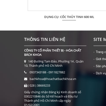
 CÓ NẮP (CAO
DỤNG CỤ: CỐC THỦY TINH 600 ML
Giá: Liên hệ
ĐẶT HÀNG
THÔNG TIN LIÊN HỆ
SITE 
CÔNG TY CỔ PHẦN THIẾT BỊ - HÓA CHẤT
Trang 
BÁCH KHOA
Giới th
140 Đường Tam Đảo, Phường 14 , Quận
10, Thành phố Hồ Chí Minh
Sản p
0937343188 - 0911827882
Dịch v
bachkhoa@hoachatbachkhoa.vn
( 028 ) 38669233
Giấy chứng nhận Đăng ký Kinh doanh số
0302210846 do Sở Kế hoạch và Đầu tư
Thành phố Hồ Chí Minh cấp ngày
01/02/2001