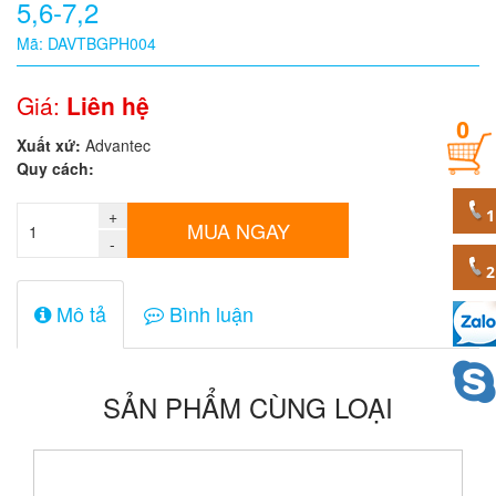
5,6-7,2
Quy
Mã: DAVTBGPH004
cách
Giá:
Liên hệ
0
Giá:
Xuất xứ:
Advantec
0
Quy cách:
đ
+
Mã
MUA NGAY
sản
-
phẩm
Mô tả
Bình luận
SẢN PHẨM CÙNG LOẠI