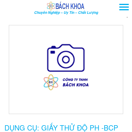
TRANG CHỦ
Chuyên Nghiệp – Uy Tín – Chất Lượng
GIỚI THIỆU
TRA
SẢN PHẨM
DỊCH VỤ
THÔNG TIN - SỰ KIỆN
HƯỚNG DẪN
LIÊN HỆ
TÌM KIẾM NÂNG CAO
Tên
sản
phẩm
DỤNG CỤ: GIẤY THỬ ĐỘ PH -BCP