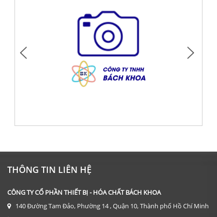
DỤNG CỤ: CỐC THỦY TINH 600 ML
Giá: Liên hệ
THÔNG TIN LIÊN HỆ
ĐẶT HÀNG
CÔNG TY CỔ PHẦN THIẾT BỊ - HÓA CHẤT BÁCH KHOA
140 Đường Tam Đảo, Phường 14 , Quận 10, Thành phố Hồ Chí Minh