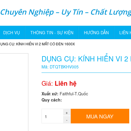
Chuyên Nghiệp – Uy Tín – Chất Lượn
DỊCH VỤ
THÔNG TIN - SỰ KIỆN
HƯỚNG DẪN
LIÊN 
ỤNG CỤ: KÍNH HIỂN VI 2 MẮT CÓ ĐÈN 1600X
DỤNG CỤ: KÍNH HIỂN VI 2
Mã: DTQTBKHV005
Giá:
Liên hệ
Xuất xứ:
Faithful-T.Quốc
Quy cách:
+
MUA NGAY
-