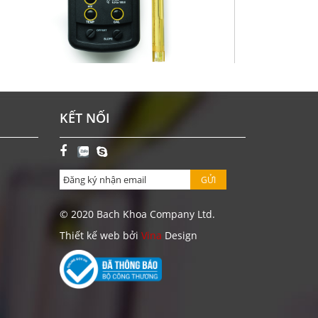
Y ĐO PH/ORP/NHIỆT ĐỘ CẦM TAY ĐƠN GIẢN HI8314-
KẾT NỐI
1
Giá: Liên hệ
ĐẶT HÀNG
GỬI
© 2020 Bach Khoa Company Ltd.
Thiết kế web bởi
Vina
Design