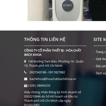
Ổ DK-98-II
THÔNG TIN LIÊN HỆ
SITE 
CÔNG TY CỔ PHẦN THIẾT BỊ - HÓA CHẤT
Trang 
BÁCH KHOA
Giới th
140 Đường Tam Đảo, Phường 14 , Quận
NHIỆT KẾ HỒNG NGOẠI ĐO TRÁN MICROLIFE DOZ
10, Thành phố Hồ Chí Minh
Sản p
Giá: Liên hệ
0937343188 - 0911827882
Dịch v
ĐẶT HÀNG
bachkhoa@hoachatbachkhoa.vn
( 028 ) 38669233
Giấy chứng nhận Đăng ký Kinh doanh số
0302210846 do Sở Kế hoạch và Đầu tư
Thành phố Hồ Chí Minh cấp ngày
01/02/2001