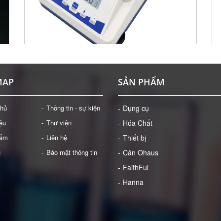
DỤNG CỤ: CÂN ĐIỆN TỬ 1100 G/0.01 G
MÁ
MAP
SẢN PHẨM
Giá: Liên hệ
ĐẶT HÀNG
chủ
Thông tin - sự kiện
Dụng cụ
iệu
Thư viện
Hóa Chất
hẩm
Liên hệ
Thiết bị
ụ
Bảo mật thông tin
Cân Ohaus
FaithFul
Hanna