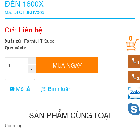
ĐÈN 1600X
Quy
Mã: DTQTBKHV005
cách
Giá:
Liên hệ
0
Giá:
Xuất xứ:
Faithful-T.Quốc
0
Quy cách:
đ
+
Mã
MUA NGAY
sản
-
phẩm
Mô tả
Bình luận
SẢN PHẨM CÙNG LOẠI
Updating...