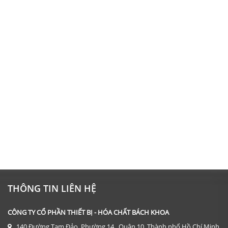
THÔNG TIN LIÊN HỆ
CÔNG TY CỔ PHẦN THIẾT BỊ - HÓA CHẤT BÁCH KHOA
140 Đường Tam Đảo, Phường 14 , Quận 10, Thành phố Hồ Chí Minh