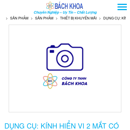
TRANG CHỦ
Chuyên Nghiệp – Uy Tín – Chất Lượng
GIỚI THIỆU
SẢN PHẨM
SẢN PHẨM
THIẾT BỊ KHUYẾN MÃI
DỤNG CỤ: KÍNH HI
SẢN PHẨM
DỊCH VỤ
THÔNG TIN - SỰ KIỆN
HƯỚNG DẪN
LIÊN HỆ
TÌM KIẾM NÂNG CAO
Tên
sản
phẩm
DỤNG CỤ: KÍNH HIỂN VI 2 MẮT CÓ