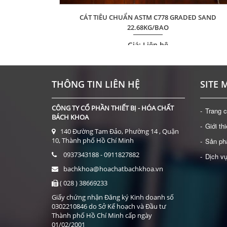
CÁT TIÊU CHUẨN ASTM C778 GRADED SAND
X 23MM)
22.68KG/BAO
Giá: Liên hệ
ĐẶT HÀNG
THÔNG TIN LIÊN HỆ
SITE 
CÔNG TY CỔ PHẦN THIẾT BỊ - HÓA CHẤT
Trang 
BÁCH KHOA
Giới th
140 Đường Tam Đảo, Phường 14 , Quận
10, Thành phố Hồ Chí Minh
Sản p
0937343188 - 0911827882
Dịch v
bachkhoa@hoachatbachkhoa.vn
( 028 ) 38669233
Giấy chứng nhận Đăng ký Kinh doanh số
0302210846 do Sở Kế hoạch và Đầu tư
Thành phố Hồ Chí Minh cấp ngày
01/02/2001