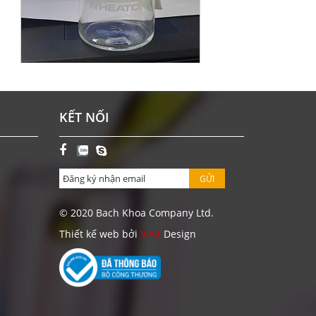
CHAI BOD 300 ML WHEATON-MỸ
KẾT NỐI
Giá: Liên hệ
ĐẶT HÀNG
GỬI
© 2020 Bach Khoa Company Ltd.
Thiết kế web bởi
Vina
Design