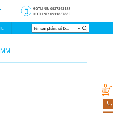
g
HOTLINE: 0937343188
HOTLINE: 0911827882
HỆ
5MM
0