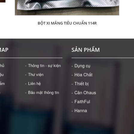
BỘT XI MĂNG TIÊU CHUẨN 114R
Giá: Liên hệ
ĐẶT HÀNG
MAP
SẢN PHẨM
chủ
Thông tin - sự kiện
Dụng cụ
iệu
Thư viện
Hóa Chất
hẩm
Liên hệ
Thiết bị
ụ
Bảo mật thông tin
Cân Ohaus
FaithFul
Hanna