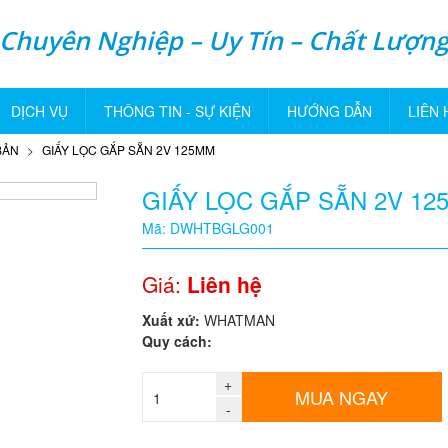
Chuyên Nghiệp – Uy Tín – Chất Lượn
DỊCH VỤ
THÔNG TIN - SỰ KIỆN
HƯỚNG DẪN
LIÊN 
BẢN
GIẤY LỌC GẮP SẴN 2V 125MM
GIẤY LỌC GẮP SẴN 2V 12
Mã: DWHTBGLG001
Giá:
Liên hệ
Xuất xứ:
WHATMAN
Quy cách:
+
MUA NGAY
-