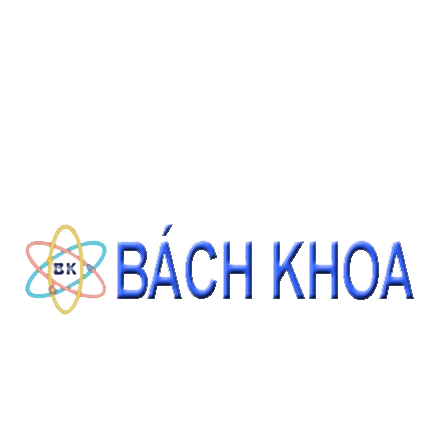
THÔNG TIN LIÊN HỆ
CÔNG TY CỔ PHẦN THIẾT BỊ - HÓA CHẤT BÁCH KHOA
140 Đường Tam Đảo, Phường 14 , Quận 10, Thành phố Hồ Chí Minh
0937343188 - 0911827882