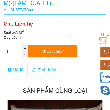
M)-(LÀM ĐŨA TT)
Quy
Mã: DUSTTOTD001
cách
Giá:
Liên hệ
Giá:
Xuất xứ:
MỸ
0
0
Quy cách:
đ
+
Mã
MUA NGAY
sản
-
phẩm
Mô tả
Bình luận
SẢN PHẨM CÙNG LOẠI