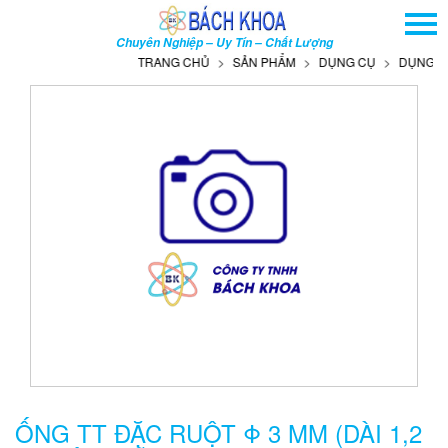
TRANG CHỦ
Chuyên Nghiệp – Uy Tín – Chất Lượng
GIỚI THIỆU
TRANG CHỦ
SẢN PHẨM
DỤNG CỤ
DỤNG CỤ T
SẢN PHẨM
DỊCH VỤ
THÔNG TIN - SỰ KIỆN
HƯỚNG DẪN
LIÊN HỆ
TÌM KIẾM NÂNG CAO
Tên
sản
phẩm
ỐNG TT ĐẶC RUỘT Φ 3 MM (DÀI 1,2