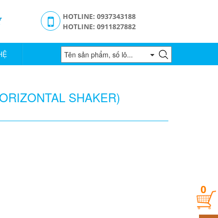
g
HOTLINE: 0937343188
HOTLINE: 0911827882
HỆ
HORIZONTAL SHAKER)
0