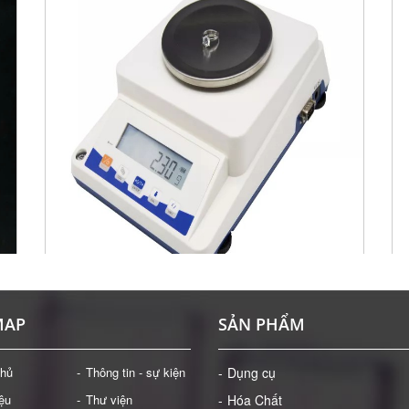
DỤNG CỤ: CÂN ĐIỆN TỬ 1100 G/0.01 G
MÁ
MAP
SẢN PHẨM
Giá: Liên hệ
ĐẶT HÀNG
chủ
Thông tin - sự kiện
Dụng cụ
iệu
Thư viện
Hóa Chất