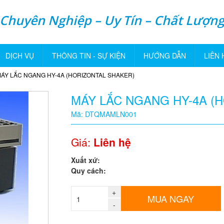
Chuyên Nghiệp – Uy Tín – Chất Lượn
DỊCH VỤ
THÔNG TIN - SỰ KIỆN
HƯỚNG DẪN
LIÊN 
ÁY LẮC NGANG HY-4A (HORIZONTAL SHAKER)
MÁY LẮC NGANG HY-4A (
Mã: DTQMAMLN001
Giá:
Liên hệ
Xuất xứ:
Quy cách:
+
MUA NGAY
-