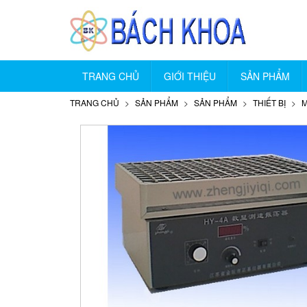
TRANG CHỦ
GIỚI THIỆU
SẢN PHẨM
TRANG CHỦ
SẢN PHẨM
SẢN PHẨM
THIẾT BỊ
M